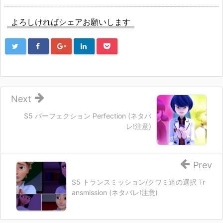
よろしければシェアお願いします
Next
S5 パーフェクション Perfection (ネタバ
レ!注意)
Prev
S5 トランスミッション/クワミ達の選択 Tr
ansmission (ネタバレ!注意)