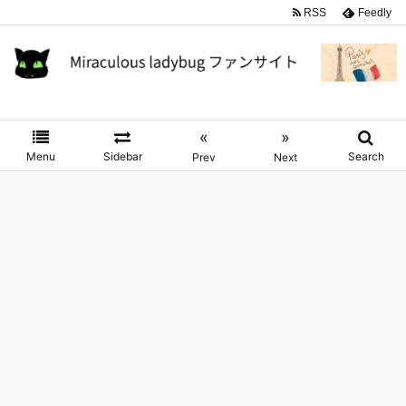
RSS
Feedly
«
»
Menu
Sidebar
Search
Prev
Next