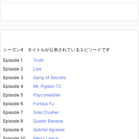
シーズン4 タイトルが公表されているエピソードです
Episode 1
Truth
Episode 2
Lies
Episode 3
Gang of Secrets
Episode 4
Mr. Pigeon 72
Episode 5
Psycomedian
Episode 6
Furious Fu
Episode 7
Sole Crusher
Episode 8
Queen Banana
Episode 9
Gabriel Agreste
Episode 10
Mega Leech