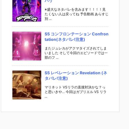
パリ
※盛大なネタバレを含みます！！！！見
たくない人は戻ってね 予告動画 あらすじ
別 ...
S5 コンフロンテーション Confron
tation(ネタバレ!注意)
またジュレカがアクマタイズされてしま
いました そして今回のエピソードでは一
部のフ ...
S5 レベレーション Revelation (ネ
タバレ!注意)
マリネット VSリラの直接対決かな？っ
と思いきや… 今回はガブリエル VS リラ
...