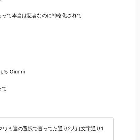
らって本当は悪者なのに神格化されて
る Gimmi
って
クワミ達の選択で言ってた通り2人は文字通り1