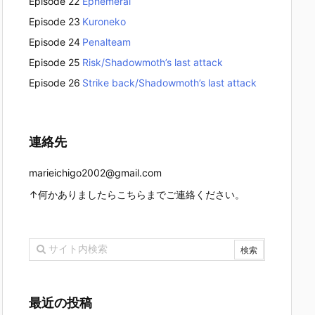
Episode 22
Ephemeral
Episode 23
Kuroneko
Episode 24
Penalteam
Episode 25
Risk/Shadowmoth’s last attack
Episode 26
Strike back/Shadowmoth’s last attack
連絡先
marieichigo2002@gmail.com
↑何かありましたらこちらまでご連絡ください。
最近の投稿