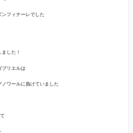
ズンフィナーレでした
しました！
ガブリエルは
グノワールに負けていました
れて
た