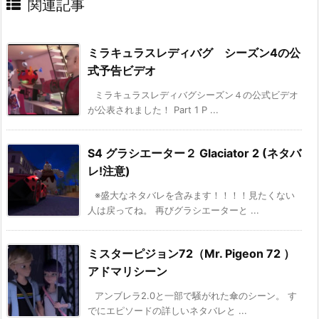
関連記事
ミラキュラスレディバグ シーズン4の公
式予告ビデオ
ミラキュラスレディバグシーズン４の公式ビデオ
が公表されました！ Part 1 P ...
S4 グラシエーター２ Glaciator 2 (ネタバ
レ!注意)
※盛大なネタバレを含みます！！！！見たくない
人は戻ってね。 再びグラシエーターと ...
ミスターピジョン72（Mr. Pigeon 72 ）
アドマリシーン
アンブレラ2.0と一部で騒がれた傘のシーン。 す
でにエピソードの詳しいネタバレと ...