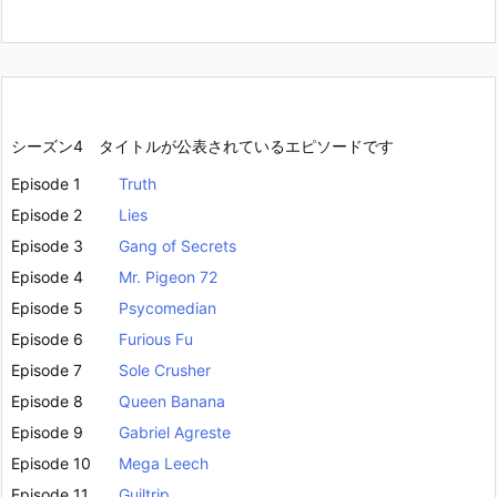
シーズン4 タイトルが公表されているエピソードです
Episode 1
Truth
Episode 2
Lies
Episode 3
Gang of Secrets
Episode 4
Mr. Pigeon 72
Episode 5
Psycomedian
Episode 6
Furious Fu
Episode 7
Sole Crusher
Episode 8
Queen Banana
Episode 9
Gabriel Agreste
Episode 10
Mega Leech
Episode 11
Guiltrip