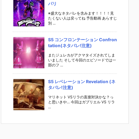
パリ
※盛大なネタバレを含みます！！！！見
たくない人は戻ってね 予告動画 あらすじ
別 ...
S5 コンフロンテーション Confron
tation(ネタバレ!注意)
またジュレカがアクマタイズされてしま
いました そして今回のエピソードでは一
部のフ ...
S5 レベレーション Revelation (ネ
タバレ!注意)
マリネット VSリラの直接対決かな？っ
と思いきや… 今回はガブリエル VS リラ
...