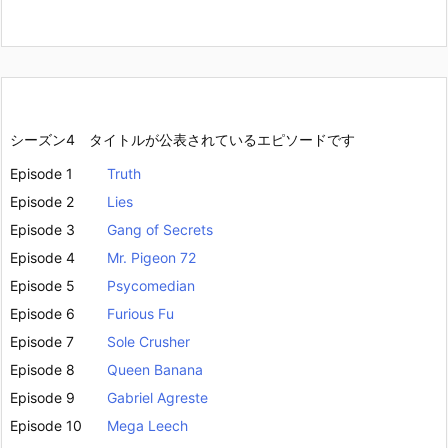
シーズン4 タイトルが公表されているエピソードです
Episode 1
Truth
Episode 2
Lies
Episode 3
Gang of Secrets
Episode 4
Mr. Pigeon 72
Episode 5
Psycomedian
Episode 6
Furious Fu
Episode 7
Sole Crusher
Episode 8
Queen Banana
Episode 9
Gabriel Agreste
Episode 10
Mega Leech