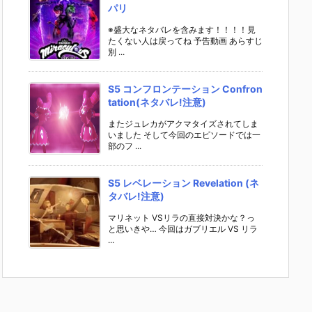
パリ
※盛大なネタバレを含みます！！！！見
たくない人は戻ってね 予告動画 あらすじ
別 ...
S5 コンフロンテーション Confron
tation(ネタバレ!注意)
またジュレカがアクマタイズされてしま
いました そして今回のエピソードでは一
部のフ ...
S5 レベレーション Revelation (ネ
タバレ!注意)
マリネット VSリラの直接対決かな？っ
と思いきや… 今回はガブリエル VS リラ
...